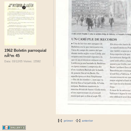
1962 Boletin parroquial
nÃºm 45
Data: 03/12/05
Visites: 15582
primer
anterior