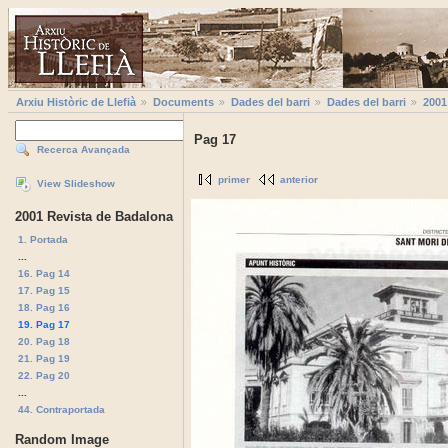
Arxiu Històric de Llefià
Documents
Dades del barri
Dades del barri
2001
Pag 17
Recerca Avançada
primer
anterior
View Slideshow
2001 Revista de Badalona
1. Portada
...
16. Pag 14
17. Pag 15
18. Pag 16
19. Pag 17
20. Pag 18
21. Pag 19
22. Pag 20
...
44. Contraportada
Random Image