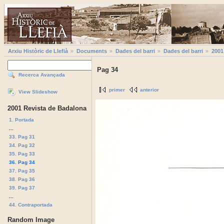
Arxiu Històric de Llefià
Documents
Dades del barri
Dades del barri
2001
Pag 34
Recerca Avançada
primer
anterior
View Slideshow
2001 Revista de Badalona
1. Portada
...
33. Pag 31
34. Pag 32
35. Pag 33
36. Pag 34
37. Pag 35
38. Pag 36
39. Pag 37
...
44. Contraportada
Random Image