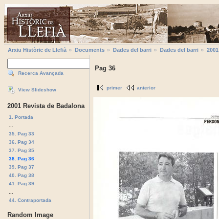
Arxiu Històric de Llefià
Documents
Dades del barri
Dades del barri
2001
Pag 36
Recerca Avançada
primer
anterior
View Slideshow
2001 Revista de Badalona
1. Portada
...
35. Pag 33
36. Pag 34
37. Pag 35
38. Pag 36
39. Pag 37
40. Pag 38
41. Pag 39
...
44. Contraportada
Random Image