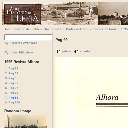
Arxiu Històric de Llefià
Documents
Dades del barri
Dades del barri
1995
Pag 99
Recerca Avançada
primer
anterior
View Slideshow
1995 Revista Alhora
1. Pag 93
2. Pag 94
3. Pag 95
4. Pag 96
5. Pag 97
6. Pag 98
7. Pag 99
8. Pag 100
Random Image