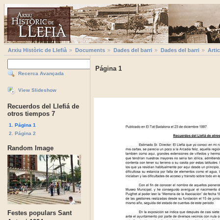
Arxiu Històric de Llefià
Documents
Dades del barri
Dades del barri
Artic
Página 1
Recerca Avançada
View Slideshow
Recuerdos del Llefiá de
otros tiempos 7
1. Página 1
2. Página 2
Random Image
Festes populars Sant