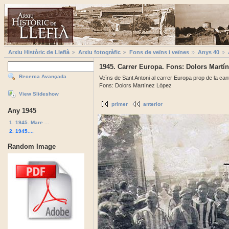
Arxiu Històric de Llefià
Arxiu fotogràfic
Fons de veïns i veïnes
Anys 40
1945. Carrer Europa. Fons: Dolors Martí
Recerca Avançada
Veïns de Sant Antoni al carrer Europa prop de la c
Fons: Dolors Martínez López
View Slideshow
primer
anterior
Any 1945
1. 1945. Mare ...
2. 1945....
Random Image