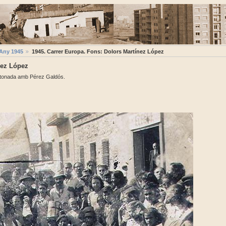
Any 1945
1945. Carrer Europa. Fons: Dolors Martínez López
nez López
antonada amb Pérez Galdós.