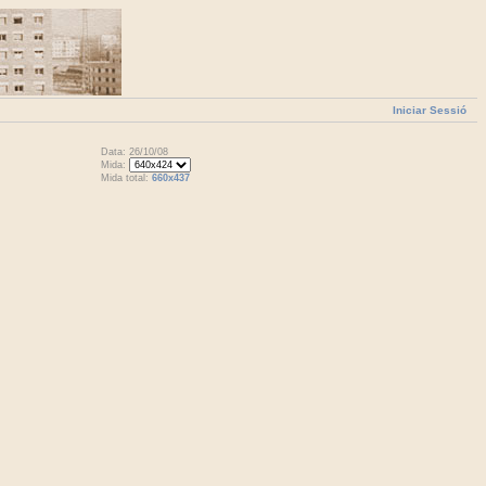
Iniciar Sessió
Data: 26/10/08
Mida:
Mida total:
660x437