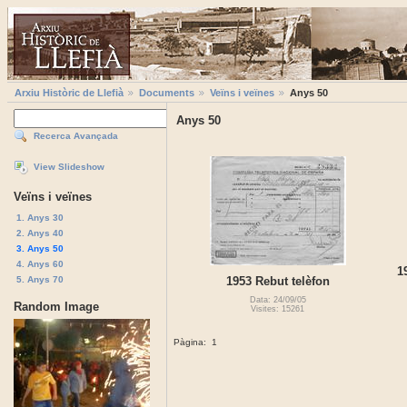
Arxiu Històric de Llefià
Documents
Veïns i veïnes
Anys 50
Anys 50
Recerca Avançada
View Slideshow
Veïns i veïnes
1. Anys 30
2. Anys 40
3. Anys 50
4. Anys 60
1
5. Anys 70
1953 Rebut telèfon
Data: 24/09/05
Random Image
Visites: 15261
Pàgina:
1