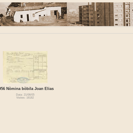
956 Nòmina bòbila Joan Elias
Data: 21/06/05
Visites: 16182