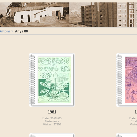
Antoni
Anys 80
1981
1
Data: 31/07/05
Data:
8 elements
11 e
Visites: 27108
Visit