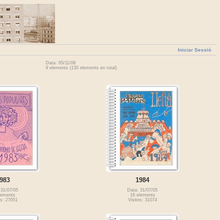
Iniciar Sessió
Data: 05/11/08
9 elements (130 elements en total)
983
1984
 31/07/05
Data: 31/07/05
lements
16 elements
es: 27051
Visites: 31074