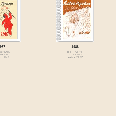
987
1988
 31/07/05
Data: 31/07/05
lements
16 elements
es: 30569
Visites: 29897