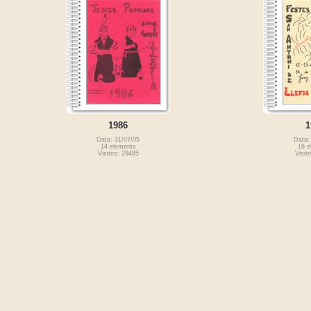
1986
1
Data: 31/07/05
Data:
14 elements
16 e
Visites: 29485
Visit