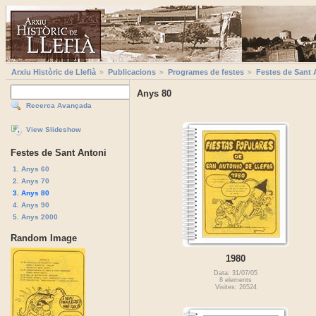
Arxiu Històric de Llefià
Publicacions
Programes de festes
Festes de Sant 
Anys 80
Recerca Avançada
View Slideshow
Festes de Sant Antoni
1. Anys 60
2. Anys 70
3. Anys 80
4. Anys 90
5. Anys 2000
Random Image
1980
Data: 31/07/05
8 elements
Visites: 26524