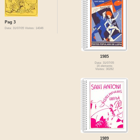
Pag 3
Data: 31/07/05
Visites: 14046
1985
Data: 31/07/05
16 elements
Visites: 30282
1989