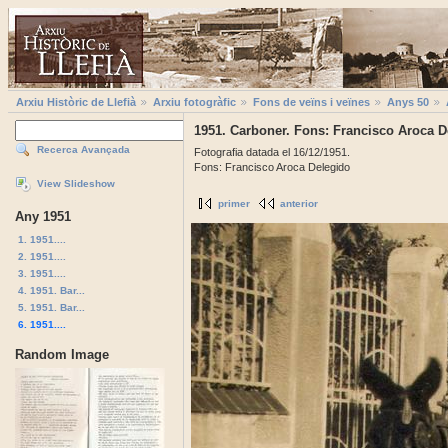
Arxiu Històric de Llefià
Arxiu fotogràfic
Fons de veïns i veïnes
Anys 50
1951. Carboner. Fons: Francisco Aroca D
Recerca Avançada
Fotografia datada el 16/12/1951.
Fons: Francisco Aroca Delegido
View Slideshow
primer
anterior
Any 1951
1. 1951....
2. 1951....
3. 1951....
4. 1951. Bar...
5. 1951. Bar...
6. 1951....
Random Image