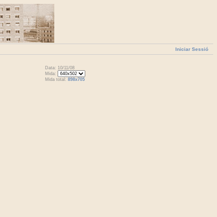
Iniciar Sessió
Data: 10/11/08
Mida:
Mida total:
898x705