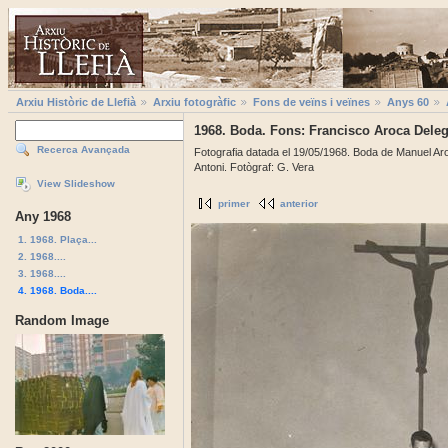
Arxiu Històric de Llefià
Arxiu fotogràfic
Fons de veïns i veïnes
Anys 60
1968. Boda. Fons: Francisco Aroca Dele
Recerca Avançada
Fotografia datada el 19/05/1968. Boda de Manuel Aroca
Antoni. Fotògraf: G. Vera
View Slideshow
primer
anterior
Any 1968
1. 1968. Plaça...
2. 1968....
3. 1968....
4. 1968. Boda....
Random Image