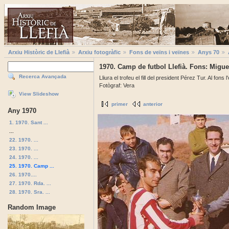
Arxiu Històric de Llefià
Arxiu fotogràfic
Fons de veïns i veïnes
Anys 70
1970. Camp de futbol Llefià. Fons: Migue
Recerca Avançada
Lliura el trofeu el fill del president Pérez Tur. Al fons
Fotògraf: Vera
View Slideshow
primer
anterior
Any 1970
1. 1970. Sant ...
...
22. 1970. ...
23. 1970. ...
24. 1970. ...
25. 1970. Camp ...
26. 1970....
27. 1970. Rda. ...
28. 1970. Sra. ...
Random Image