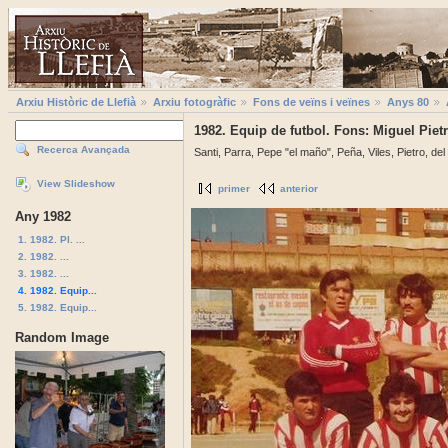
Arxiu Històric de Llefià
Arxiu fotogràfic
Fons de veïns i veïnes
Anys 80
1982. Equip de futbol. Fons: Miguel Piet
Recerca Avançada
Santi, Parra, Pepe "el maño", Peña, Viles, Pietro, del
View Slideshow
primer
anterior
Any 1982
1. 1982. Pl. ...
2. 1982. ...
3. 1982. ...
4. 1982. Equip...
5. 1982. Equip...
Random Image