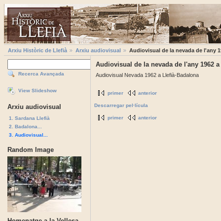
Arxiu Històric de Llefià
Arxiu audiovisual
Audiovisual de la nevada de l'any 1
Audiovisual de la nevada de l'any 1962 a 
Recerca Avançada
Audiovisual Nevada 1962 a Llefià-Badalona
View Slideshow
primer
anterior
Descarregar pel·lícula
Arxiu audiovisual
primer
anterior
1. Sardana Llefià
2. Badalona...
3. Audiovisual...
Random Image
Homenatge a la Vellesa