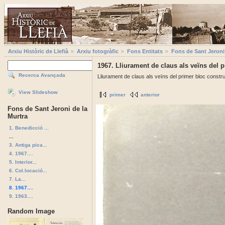
Arxiu Històric de Llefià
Arxiu fotogràfic
Fons Entitats
Fons de Sant Jeroni 
1967. Lliurament de claus als veïns del p
Recerca Avançada
Lliurament de claus als veïns del primer bloc constru
View Slideshow
primer
anterior
Fons de Sant Jeroni de la
Murtra
1. Benedicció ...
...
3. Antiga pica...
4. 1967....
5. Interior...
6. Col.locació...
7. La...
8. 1967....
9. 1963....
Random Image