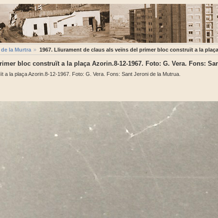
de la Murtra
1967. Lliurament de claus als veïns del primer bloc construït a la plaç
rimer bloc construït a la plaça Azorin.8-12-1967. Foto: G. Vera. Fons: San
ït a la plaça Azorin.8-12-1967. Foto: G. Vera. Fons: Sant Jeroni de la Mutrua.