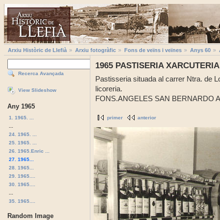
Arxiu Històric de Llefià
Arxiu fotogràfic
Fons de veïns i veïnes
Anys 60
1965 PASTISERIA XARCUTERIA 
Recerca Avançada
Pastisseria situada al carrer Ntra. de 
licoreria.
View Slideshow
FONS.ANGELES SAN BERNARDO ALV
Any 1965
1. 1965. ...
primer
anterior
...
24. 1965. ...
25. 1965. ...
26. 1965.Enric ...
27. 1965...
28. 1965...
29. 1965....
30. 1965....
...
35. 1965....
Random Image