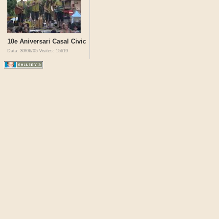
10e Aniversari Casal Civic
Data: 30/06/05
Visites: 15619