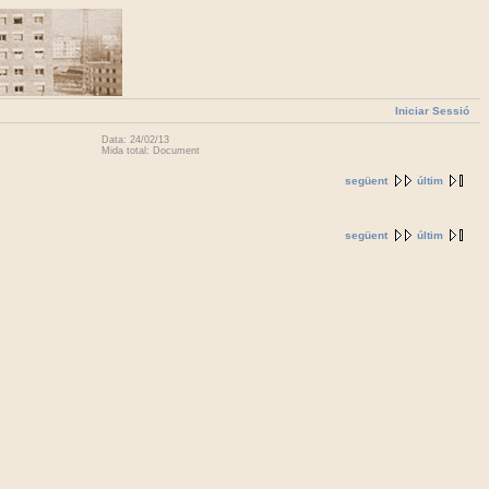
Iniciar Sessió
Data: 24/02/13
Mida total: Document
següent
últim
següent
últim