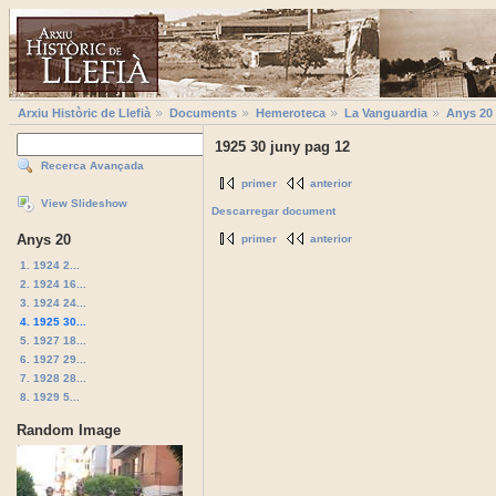
Arxiu Històric de Llefià
Documents
Hemeroteca
La Vanguardia
Anys 20
1925 30 juny pag 12
Recerca Avançada
primer
anterior
View Slideshow
Descarregar document
Anys 20
primer
anterior
1. 1924 2...
2. 1924 16...
3. 1924 24...
4. 1925 30...
5. 1927 18...
6. 1927 29...
7. 1928 28...
8. 1929 5...
Random Image