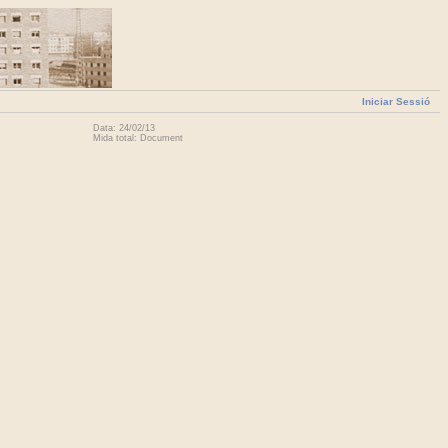
Iniciar Sessió
Data: 24/02/13
Mida total: Document