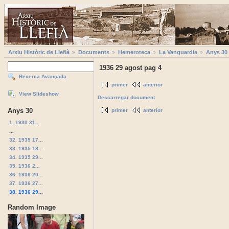
Arxiu Històric de Llefià
Documents
Hemeroteca
La Vanguardia
Anys 30
1936 29 agost pag 4
Recerca Avançada
primer
anterior
View Slideshow
Descarregar document
Anys 30
primer
anterior
1. 1930 31...
...
32. 1935 17...
33. 1935 18...
34. 1935 29...
35. 1936 2...
36. 1936 20...
37. 1936 27...
38. 1936 29...
Random Image