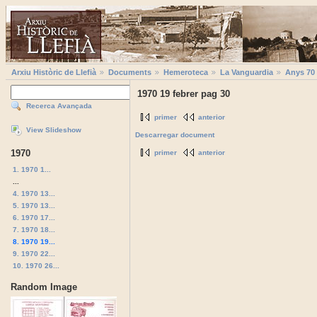
Arxiu Històric de Llefià
Documents
Hemeroteca
La Vanguardia
Anys 70
1970 19 febrer pag 30
Recerca Avançada
primer
anterior
View Slideshow
Descarregar document
1970
primer
anterior
1. 1970 1...
...
4. 1970 13...
5. 1970 13...
6. 1970 17...
7. 1970 18...
8. 1970 19...
9. 1970 22...
10. 1970 26...
Random Image