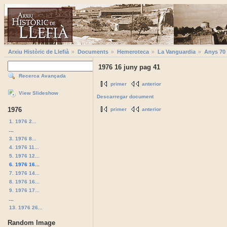
Arxiu Històric de Llefià
Documents
Hemeroteca
La Vanguardia
Anys 70
1976 16 juny pag 41
Recerca Avançada
primer
anterior
View Slideshow
Descarregar document
1976
primer
anterior
1. 1976 2...
...
3. 1976 8...
4. 1976 11...
5. 1976 12...
6. 1976 16...
7. 1976 14...
8. 1976 16...
9. 1976 17...
...
13. 1976 26...
Random Image