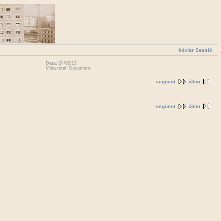
Iniciar Sessió
Data: 24/02/13
Mida total: Document
següent
últim
següent
últim