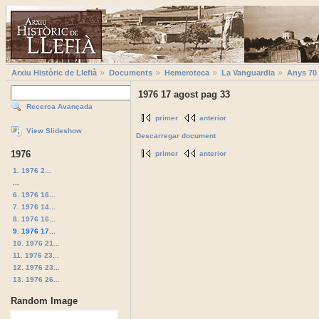
Arxiu Històric de Llefià
Documents
Hemeroteca
La Vanguardia
Anys 70
1976 17 agost pag 33
Recerca Avançada
primer
anterior
View Slideshow
Descarregar document
1976
primer
anterior
1. 1976 2...
...
6. 1976 16...
7. 1976 14...
8. 1976 16...
9. 1976 17...
10. 1976 21...
11. 1976 23...
12. 1976 23...
13. 1976 26...
Random Image