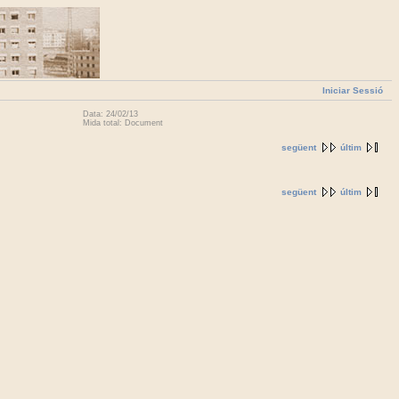
Iniciar Sessió
Data: 24/02/13
Mida total: Document
següent
últim
següent
últim