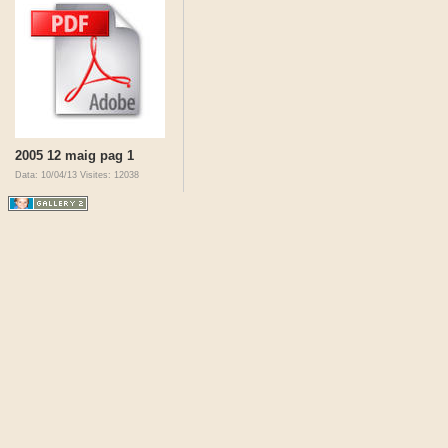
2005 12 maig pag 1
Data: 10/04/13
Visites: 12038