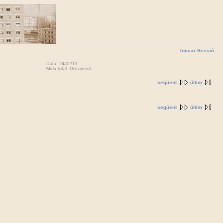
Iniciar Sessió
Data: 24/02/13
Mida total: Document
següent
últim
següent
últim