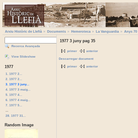
Arxiu Històric de Llefià
Documents
Hemeroteca
La Vanguardia
Anys 70
1977 3 juny pag 35
Recerca Avançada
primer
anterior
View Slideshow
Descarregar document
1977
primer
anterior
1. 1977 2...
2. 1977 2...
3. 1977 3 juny...
4. 1977 3 maig...
5. 1977 4...
6. 1977 4 maig...
7. 1977 5...
...
28. 1977 31...
Random Image