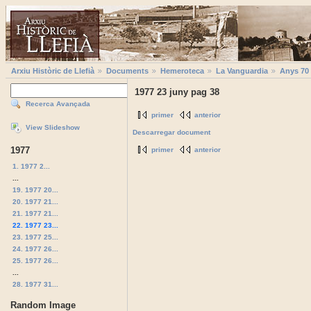
Arxiu Històric de Llefià
Documents
Hemeroteca
La Vanguardia
Anys 70
1977 23 juny pag 38
Recerca Avançada
primer
anterior
View Slideshow
Descarregar document
1977
primer
anterior
1. 1977 2...
...
19. 1977 20...
20. 1977 21...
21. 1977 21...
22. 1977 23...
23. 1977 25...
24. 1977 26...
25. 1977 26...
...
28. 1977 31...
Random Image