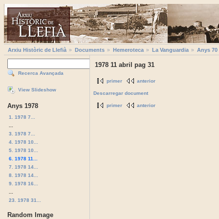
Arxiu Històric de Llefià
Documents
Hemeroteca
La Vanguardia
Anys 70
1978 11 abril pag 31
Recerca Avançada
primer
anterior
View Slideshow
Descarregar document
Anys 1978
primer
anterior
1. 1978 7...
...
3. 1978 7...
4. 1978 10...
5. 1978 10...
6. 1978 11...
7. 1978 14...
8. 1978 14...
9. 1978 16...
...
23. 1978 31...
Random Image