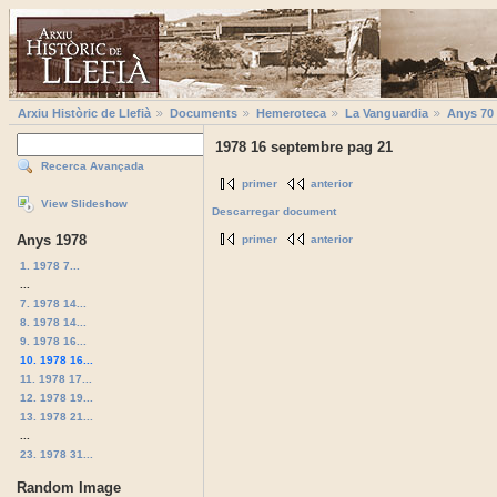
Arxiu Històric de Llefià
Documents
Hemeroteca
La Vanguardia
Anys 70
1978 16 septembre pag 21
Recerca Avançada
primer
anterior
View Slideshow
Descarregar document
Anys 1978
primer
anterior
1. 1978 7...
...
7. 1978 14...
8. 1978 14...
9. 1978 16...
10. 1978 16...
11. 1978 17...
12. 1978 19...
13. 1978 21...
...
23. 1978 31...
Random Image