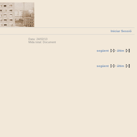
Iniciar Sessió
Data: 24/02/13
Mida total: Document
següent
últim
següent
últim