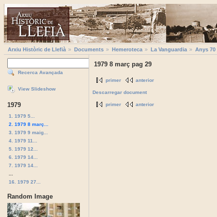
Arxiu Històric de Llefià
Documents
Hemeroteca
La Vanguardia
Anys 70
1979 8 març pag 29
Recerca Avançada
primer
anterior
View Slideshow
Descarregar document
1979
primer
anterior
1. 1979 5...
2. 1979 8 març...
3. 1979 9 maig...
4. 1979 11...
5. 1979 12...
6. 1979 14...
7. 1979 14...
...
16. 1979 27...
Random Image