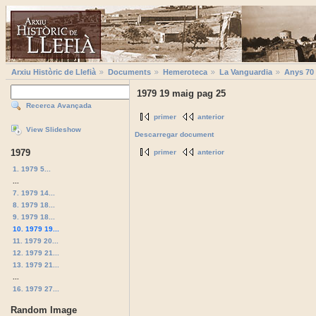
Arxiu Històric de Llefià
Documents
Hemeroteca
La Vanguardia
Anys 70
1979 19 maig pag 25
Recerca Avançada
primer
anterior
View Slideshow
Descarregar document
1979
primer
anterior
1. 1979 5...
...
7. 1979 14...
8. 1979 18...
9. 1979 18...
10. 1979 19...
11. 1979 20...
12. 1979 21...
13. 1979 21...
...
16. 1979 27...
Random Image