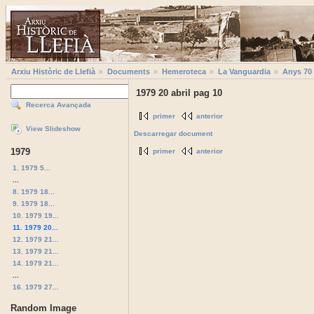
Arxiu Històric de Llefià
Documents
Hemeroteca
La Vanguardia
Anys 70
1979 20 abril pag 10
Recerca Avançada
primer
anterior
View Slideshow
Descarregar document
1979
primer
anterior
1. 1979 5...
...
8. 1979 18...
9. 1979 18...
10. 1979 19...
11. 1979 20...
12. 1979 21...
13. 1979 21...
14. 1979 21...
...
16. 1979 27...
Random Image