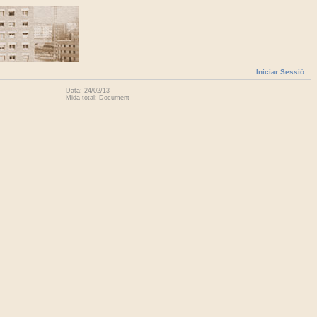
Iniciar Sessió
Data: 24/02/13
Mida total: Document