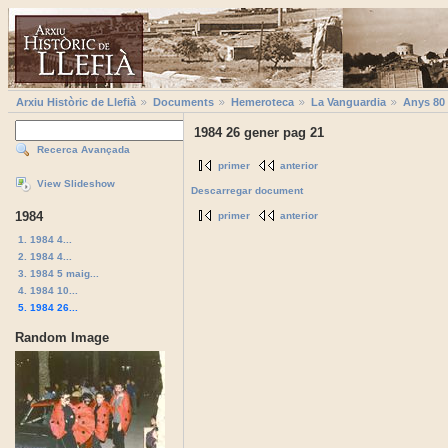
Arxiu Històric de Llefià
Documents
Hemeroteca
La Vanguardia
Anys 80
1984 26 gener pag 21
Recerca Avançada
primer
anterior
View Slideshow
Descarregar document
1984
primer
anterior
1. 1984 4...
2. 1984 4...
3. 1984 5 maig...
4. 1984 10...
5. 1984 26...
Random Image