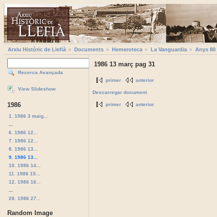
Arxiu Històric de Llefià
Documents
Hemeroteca
La Vanguardia
Anys 80
1986 13 març pag 31
Recerca Avançada
primer
anterior
View Slideshow
Descarregar document
1986
primer
anterior
1. 1986 3 maig...
...
6. 1986 12...
7. 1986 12...
8. 1986 13...
9. 1986 13...
10. 1986 14...
11. 1986 15...
12. 1986 16...
...
28. 1986 27...
Random Image