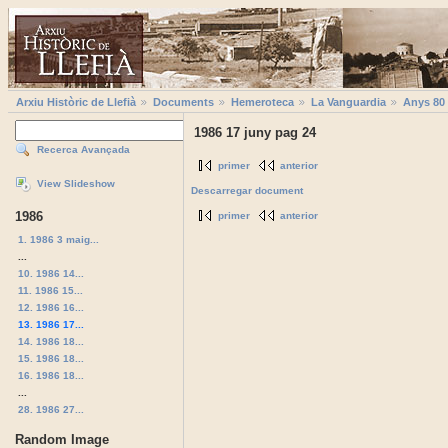
Arxiu Històric de Llefià
Documents
Hemeroteca
La Vanguardia
Anys 80
1986 17 juny pag 24
Recerca Avançada
primer
anterior
View Slideshow
Descarregar document
1986
primer
anterior
1. 1986 3 maig...
...
10. 1986 14...
11. 1986 15...
12. 1986 16...
13. 1986 17...
14. 1986 18...
15. 1986 18...
16. 1986 18...
...
28. 1986 27...
Random Image