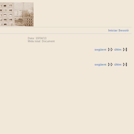
Iniciar Sessió
Data: 10/04/13
Mida total: Document
següent
últim
següent
últim