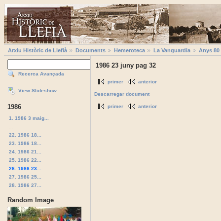
Arxiu Històric de Llefià
Documents
Hemeroteca
La Vanguardia
Anys 80
1986 23 juny pag 32
Recerca Avançada
primer
anterior
View Slideshow
Descarregar document
1986
primer
anterior
1. 1986 3 maig...
...
22. 1986 18...
23. 1986 18...
24. 1986 21...
25. 1986 22...
26. 1986 23...
27. 1986 25...
28. 1986 27...
Random Image