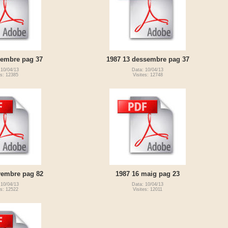
sembre pag 37
1987 13 dessembre pag 37
 10/04/13
Data: 10/04/13
es: 12385
Visites: 12748
vembre pag 82
1987 16 maig pag 23
 10/04/13
Data: 10/04/13
es: 12522
Visites: 12011