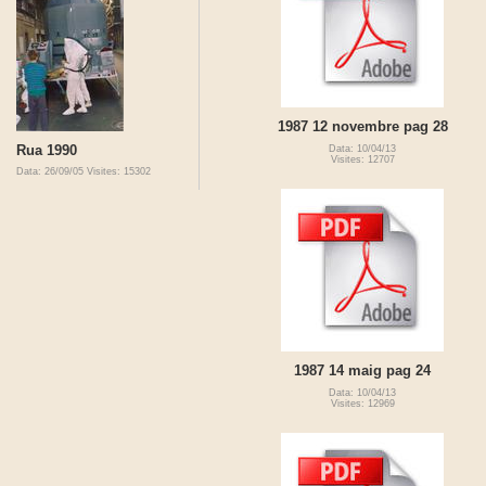
1987 12 novembre pag 28
Rua 1990
Data: 10/04/13
Visites: 12707
Data: 26/09/05
Visites: 15302
1987 14 maig pag 24
Data: 10/04/13
Visites: 12969