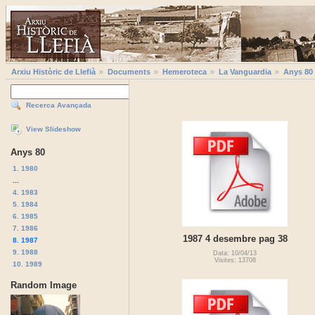
Arxiu Històric de Llefià
Documents
Hemeroteca
La Vanguardia
Anys 80
Recerca Avançada
View Slideshow
Anys 80
1. 1980
...
4. 1983
5. 1984
6. 1985
7. 1986
1987 4 desembre pag 38
8. 1987
9. 1988
Data: 10/04/13
Visites: 13708
10. 1989
Random Image