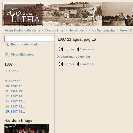
Arxiu Històric de Llefià
Documents
Hemeroteca
La Vanguardia
Anys 80
1987 21 agost pag 15
Recerca Avançada
primer
anterior
View Slideshow
Descarregar document
1987
primer
anterior
1. 1987 4...
...
9. 1987 14...
10. 1987 15...
11. 1987 15...
12. 1987 16...
13. 1987 17...
14. 1987 18...
15. 1987 21...
Random Image