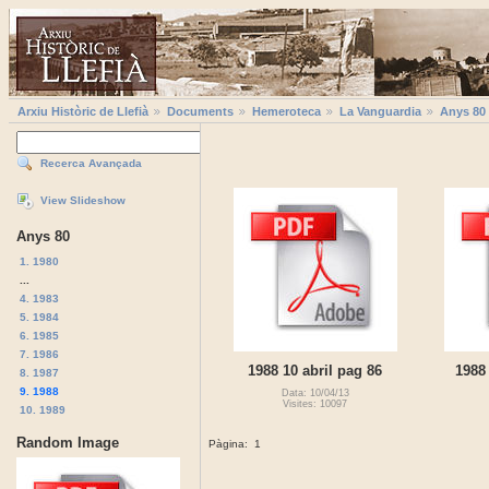
Arxiu Històric de Llefià
Documents
Hemeroteca
La Vanguardia
Anys 80
Recerca Avançada
View Slideshow
Anys 80
1. 1980
...
4. 1983
5. 1984
6. 1985
7. 1986
1988 10 abril pag 86
1988
8. 1987
9. 1988
Data: 10/04/13
Visites: 10097
10. 1989
Random Image
Pàgina:
1