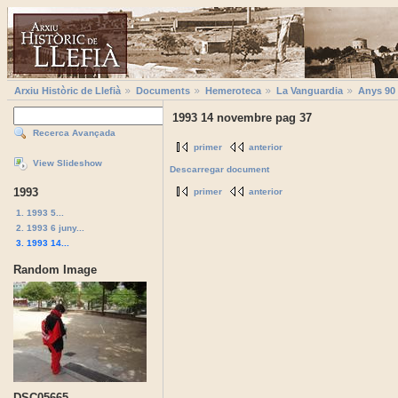
Arxiu Històric de Llefià
Documents
Hemeroteca
La Vanguardia
Anys 90
1993 14 novembre pag 37
Recerca Avançada
primer
anterior
View Slideshow
Descarregar document
1993
primer
anterior
1. 1993 5...
2. 1993 6 juny...
3. 1993 14...
Random Image
DSC05665