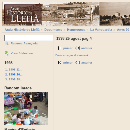
Arxiu Històric de Llefià
Documents
Hemeroteca
La Vanguardia
Anys 90
1998 26 agost pag 4
Recerca Avançada
primer
anterior
View Slideshow
Descarregar document
1998
primer
anterior
1. 1998 11...
2. 1998 26...
3. 1998 28...
Random Image
Mostra d´Entitats