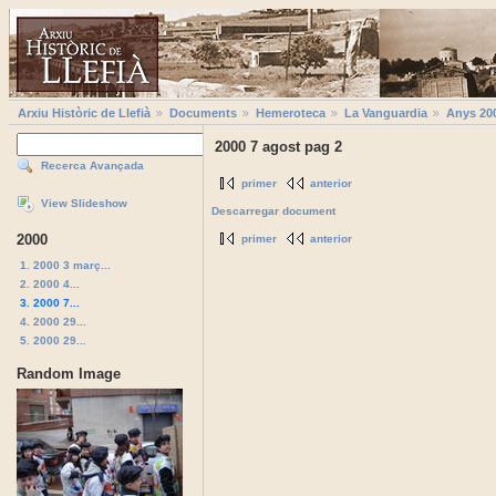
Arxiu Històric de Llefià
Documents
Hemeroteca
La Vanguardia
Anys 20
2000 7 agost pag 2
Recerca Avançada
primer
anterior
View Slideshow
Descarregar document
2000
primer
anterior
1. 2000 3 març...
2. 2000 4...
3. 2000 7...
4. 2000 29...
5. 2000 29...
Random Image