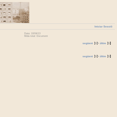
Iniciar Sessió
Data: 10/04/13
Mida total: Document
següent
últim
següent
últim