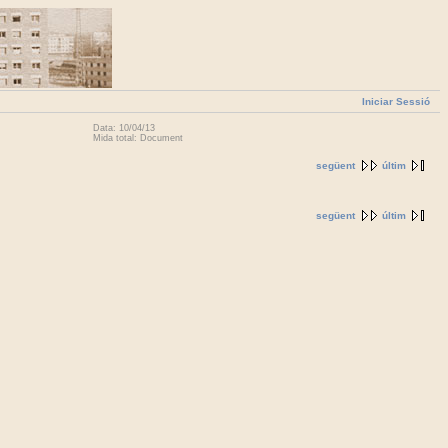
Iniciar Sessió
Data: 10/04/13
Mida total: Document
següent
últim
següent
últim