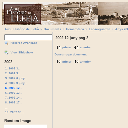
Arxiu Històric de Llefià
Documents
Hemeroteca
La Vanguardia
Anys 20
2002 12 juny pag 2
Recerca Avançada
primer
anterior
View Slideshow
Descarregar document
2002
primer
anterior
1. 2002 3...
2. 2002 5...
3. 2002 6 juny...
4. 2002 9 juny...
5. 2002 12...
6. 2002 13...
7. 2002 14...
8. 2002 17...
...
10. 2002 30...
Random Image