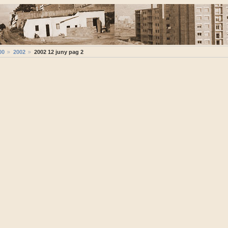
00
2002
2002 12 juny pag 2