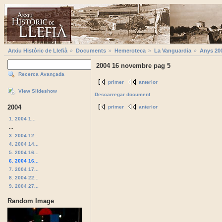
Arxiu Històric de Llefià
Documents
Hemeroteca
La Vanguardia
Anys 20
2004 16 novembre pag 5
Recerca Avançada
primer
anterior
View Slideshow
Descarregar document
2004
primer
anterior
1. 2004 1...
...
3. 2004 12...
4. 2004 14...
5. 2004 16...
6. 2004 16...
7. 2004 17...
8. 2004 22...
9. 2004 27...
Random Image