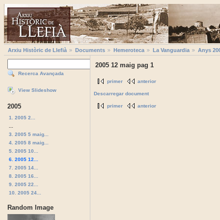
Arxiu Històric de Llefià
Documents
Hemeroteca
La Vanguardia
Anys 20
2005 12 maig pag 1
Recerca Avançada
primer
anterior
View Slideshow
Descarregar document
2005
primer
anterior
1. 2005 2...
...
3. 2005 5 maig...
4. 2005 8 maig...
5. 2005 10...
6. 2005 12...
7. 2005 14...
8. 2005 16...
9. 2005 22...
10. 2005 24...
Random Image