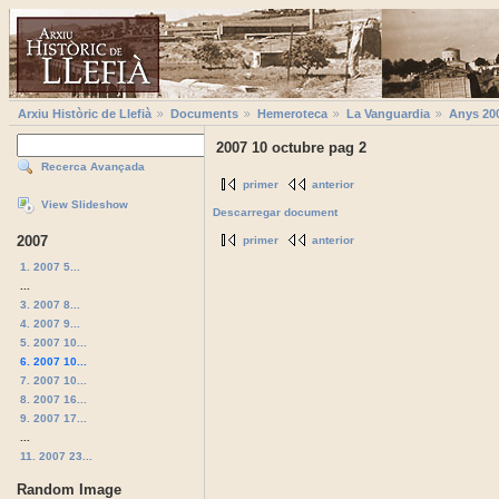
Arxiu Històric de Llefià
Documents
Hemeroteca
La Vanguardia
Anys 20
2007 10 octubre pag 2
Recerca Avançada
primer
anterior
View Slideshow
Descarregar document
2007
primer
anterior
1. 2007 5...
...
3. 2007 8...
4. 2007 9...
5. 2007 10...
6. 2007 10...
7. 2007 10...
8. 2007 16...
9. 2007 17...
...
11. 2007 23...
Random Image