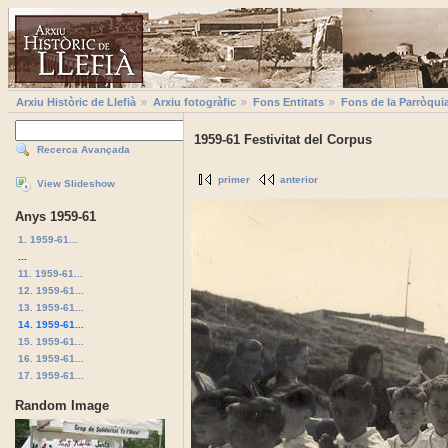
Arxiu Històric de Llefià
Arxiu fotogràfic
Fons Entitats
Fons de la Parròqui
1959-61 Festivitat del Corpus
Recerca Avançada
primer
anterior
View Slideshow
Anys 1959-61
1. 1959-61...
...
11. 1959-61...
12. 1959-61...
13. 1959-61...
14. 1959-61...
15. 1959-61...
16. 1959-61...
17. 1959-61...
Random Image