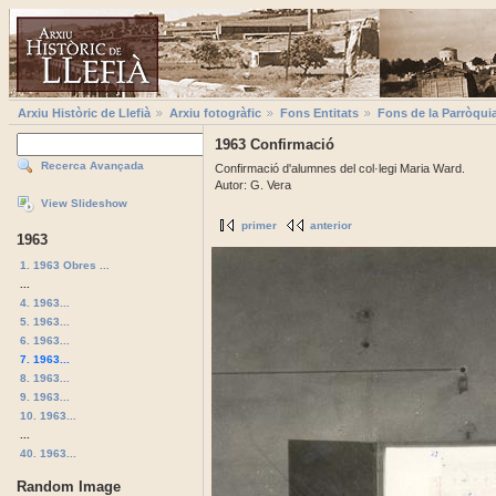
Arxiu Històric de Llefià
Arxiu fotogràfic
Fons Entitats
Fons de la Parròqui
1963 Confirmació
Recerca Avançada
Confirmació d'alumnes del col·legi Maria Ward.
Autor: G. Vera
View Slideshow
primer
anterior
1963
1. 1963 Obres ...
...
4. 1963...
5. 1963...
6. 1963...
7. 1963...
8. 1963...
9. 1963...
10. 1963...
...
40. 1963...
Random Image