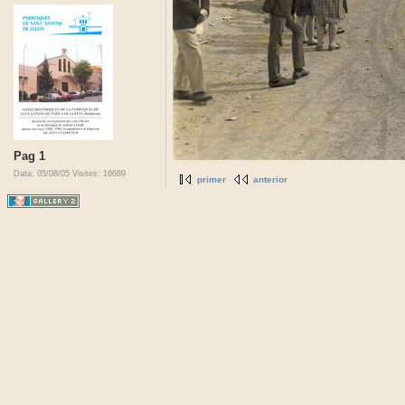
Pag 1
Data: 05/08/05
Visites: 16689
primer
anterior