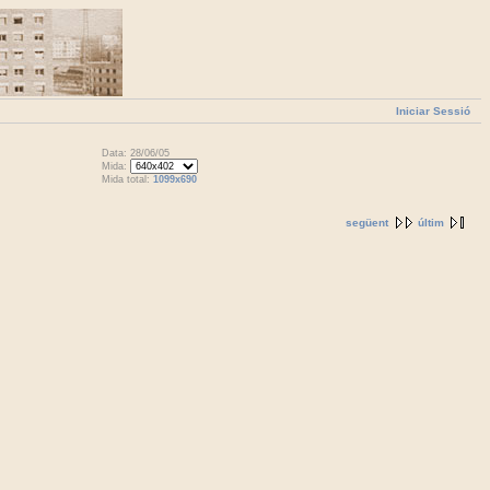
Iniciar Sessió
Data: 28/06/05
Mida:
Mida total:
1099x690
següent
últim