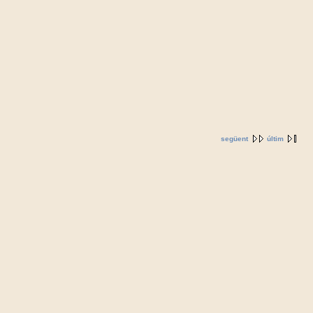
següent
últim