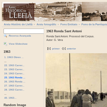
Arxiu Històric de Llefià
Arxiu fotogràfic
Fons Entitats
Fons de la Parròqui
1963 Ronda Sant Antoni
Recerca Avançada
Ronda Sant Antoni. Processó del Corpus.
Autor: G. Vera
View Slideshow
primer
anterior
1963
1. 1963 Obres ...
...
22. 1963 Carrer...
23. 1963 Carrer...
24. 1963 Carrer...
25. 1963 Ronda ...
26. 1963 Ronda ...
27. 1963 Carrer...
28. 1963 Carrer...
...
40. 1963...
Random Image