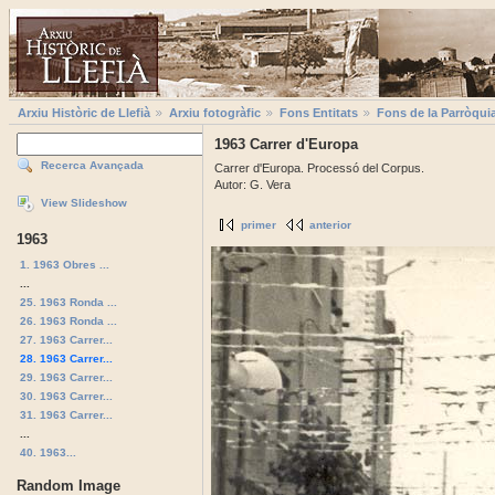
Arxiu Històric de Llefià
Arxiu fotogràfic
Fons Entitats
Fons de la Parròqui
1963 Carrer d'Europa
Recerca Avançada
Carrer d'Europa. Processó del Corpus.
Autor: G. Vera
View Slideshow
primer
anterior
1963
1. 1963 Obres ...
...
25. 1963 Ronda ...
26. 1963 Ronda ...
27. 1963 Carrer...
28. 1963 Carrer...
29. 1963 Carrer...
30. 1963 Carrer...
31. 1963 Carrer...
...
40. 1963...
Random Image