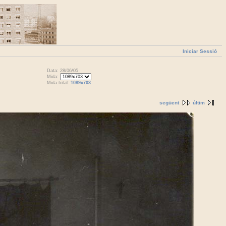
Iniciar Sessió
Data: 28/06/05
Mida:
Mida total:
1089x703
següent
últim