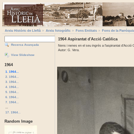
Arxiu Històric de Llefià
Arxiu fotogràfic
Fons Entitats
Fons de la Parròqui
1964 Aspirantat d'Acció Catòlica
Recerca Avançada
Nens i nenes en el seu ingrés a l'aspirantat d'Acció C
Autor: G. Vera.
View Slideshow
1964
1. 1964...
2. 1964...
3. 1964...
4. 1964...
5. 1964...
6. 1964...
7. 1964...
...
17. 1964...
Random Image