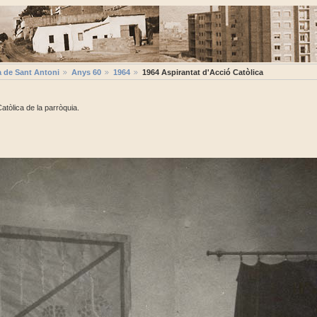
a de Sant Antoni
Anys 60
1964
1964 Aspirantat d'Acció Catòlica
atòlica de la parròquia.