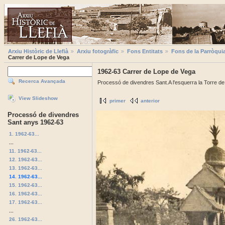
Arxiu Històric de Llefià
Arxiu fotogràfic
Fons Entitats
Fons de la Parròqui
Carrer de Lope de Vega
1962-63 Carrer de Lope de Vega
Recerca Avançada
Processó de divendres Sant.A l'esquerra la Torre de 
View Slideshow
primer
anterior
Processó de divendres
Sant anys 1962-63
1. 1962-63...
...
11. 1962-63...
12. 1962-63...
13. 1962-63...
14. 1962-63...
15. 1962-63...
16. 1962-63...
17. 1962-63...
...
26. 1962-63...