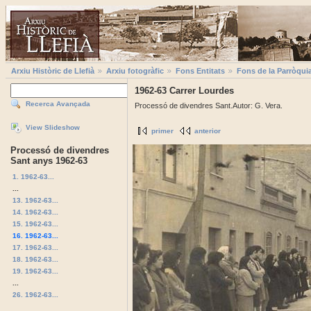
Arxiu Històric de Llefià
Arxiu fotogràfic
Fons Entitats
Fons de la Parròqui
1962-63 Carrer Lourdes
Recerca Avançada
Processó de divendres Sant.Autor: G. Vera.
View Slideshow
primer
anterior
Processó de divendres
Sant anys 1962-63
1. 1962-63...
...
13. 1962-63...
14. 1962-63...
15. 1962-63...
16. 1962-63...
17. 1962-63...
18. 1962-63...
19. 1962-63...
...
26. 1962-63...