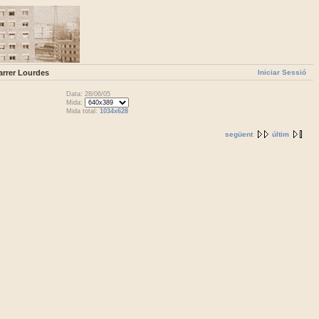
Iniciar Sessió
arrer Lourdes
Data: 28/06/05
Mida:
Mida total:
1034x628
següent
últim