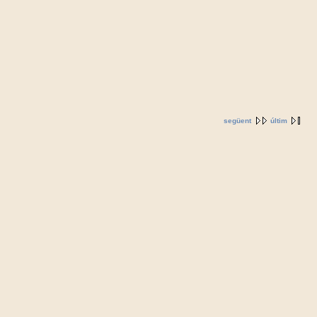
següent
últim