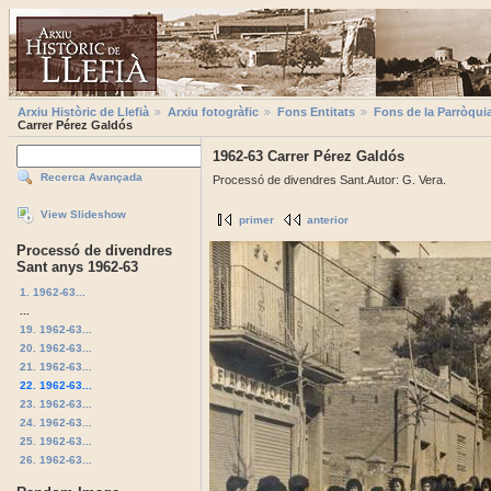
Arxiu Històric de Llefià
Arxiu fotogràfic
Fons Entitats
Fons de la Parròqui
Carrer Pérez Galdós
1962-63 Carrer Pérez Galdós
Recerca Avançada
Processó de divendres Sant.Autor: G. Vera.
View Slideshow
primer
anterior
Processó de divendres
Sant anys 1962-63
1. 1962-63...
...
19. 1962-63...
20. 1962-63...
21. 1962-63...
22. 1962-63...
23. 1962-63...
24. 1962-63...
25. 1962-63...
26. 1962-63...