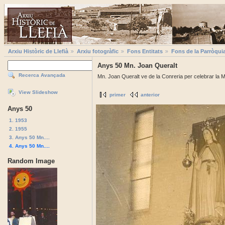
Arxiu Històric de Llefià
Arxiu fotogràfic
Fons Entitats
Fons de la Parròqui
Anys 50 Mn. Joan Queralt
Recerca Avançada
Mn. Joan Queralt ve de la Conreria per celebrar la 
View Slideshow
primer
anterior
Anys 50
1. 1953
2. 1955
3. Anys 50 Mn....
4. Anys 50 Mn....
Random Image